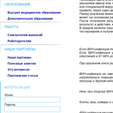
указанием имени или 
ОБРАЗОВАНИЕ
или специальной вакуу
правило, через один-дв
Высшее медицинское образование
Перед анализом можно 
может на основании ра
Дополнительное образование
После получения резу
результат и действия,
РАБОТА
В каждом регионе наш
тестирование и получи
Соискателям вакансий
Работодателям
НАШИ ПАРТНЕРЫ
Если ВИЧ-инфекция то
Если ВИЧ-инфекция у
обеспечат в 97-98% р
Наши партнеры
При оральном сексе ри
Полезные заметки
Это интересно
ВИЧ-инфекция не име
Партнерские статьи
наблюдаться повышен
присущи и другим забо
АВТОРИЗАЦИЯ
Нет, при поцелуе ВИЧ
Логин:
Клопы, вши, комары и
Пароль:
ВИЧ-инфекция неизле