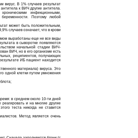
ам вирус. В 1% случаев результат
 антитела к ВИЧ другие антитела.
 хроническими инфекционными,
е беременности. Поэтому любой
льтат может быть положительным,
% случаев означает, что в крови
измом выработаны еще не все виды
зультата в сыворотке появляются
ельством начальной стадии ВИЧ-
ван ВИЧ, но в его организме есть
ольных, реципиентов, получающих
результате ИБ пациент находится
твенного материала) вируса. Это
его одной клетки путем умножения
блота;
время: в среднем около 10-ти дней
 реагировать и на многие другие
того теста никогда не ставится
иалистов. Метод является очень
ет. Сначала заполняется бланк (с