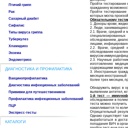
Пройти тестирование 
Птичий грипп
гражданину возможност
Рак
Пройти тестирование 
которых могла произой
Сахарный диабет
Обязательному тести
1. Доноры крови, жидко
Сифилис
2. Люди, занимающиес
2.1. Врачи, средний 
Типы вируса гриппа
специализированных
Туберкулез
обследованием, диагн
лицами, инфицированн
Хламидиоз
2.2. Врачи, средний
обследование населен
Экзема
вирусом иммунодефици
Эндометриоз
2.3. Научные работни
изготовлению медици
содержащими вирус им
ДИАГНОСТИКА И ПРОФИЛАКТИКА
3. Иностранные гражд
месяцев иностранный 
Вакцинопрофилактика
более трех месяцев, 
Диагностика инфекционных заболеваний
Обнаружить вирус в о
выявлении антител, ко
Прививки для путешественников
1-й тест — иммуноф
Профилактика инфекционных заболеваний
обследовании в поликл
теста можно получить 
ПЦР
накапливается то кол
Отрицательный результ
Экспресс-тесты
Однако существует так
выработаться в доста
КАТАЛОГИ
попадания ВИЧ в орган
пройти тест еще раз ч