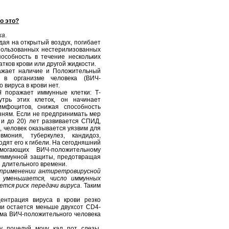
о это?
ка
.
дая на открытый воздух, погибает
спользованных нестерилизованных
особность в течение нескольких
атков крови или другой жидкости.
ажает наличие и Положительный
 в организме человека (ВИЧ-
 вируса в крови нет.
Ч поражает иммунные клетки: Т-
трь этих клеток, он начинает
имфоцитов, снижая способность
зням. Если не предпринимать мер
 и до 20) лет развивается СПИД,
 человек оказывается уязвим для
мония, туберкулез, кандидоз,
дят его к гибели. На сегодняшний
могающих ВИЧ-положительному
 иммунной защиты, предотвращая
 длительного времени.
 применении антиретровирусной
 уменьшается, число иммунных
ется риск передачи вируса
. Таким
ентрация вируса в крови резко
ви остается меньше двухсот CD4-
тема ВИЧ-положительного человека
поцелуй, мочу, кал, пот, слезы,