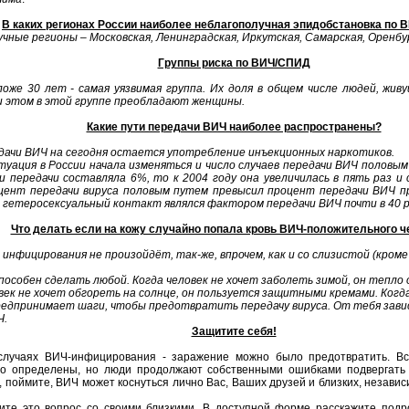
В каких регионах России наиболее неблагополучная эпидобстановка по
чные регионы – Московская, Ленинградская, Иркутская, Самарская, Оренбур
Группы риска по ВИЧ/СПИД
же 30 лет - самая уязвимая группа. Их доля в общем числе людей, жив
и этом в этой группе преобладают женщины.
Какие пути передачи ВИЧ наиболее распространены?
ачи ВИЧ на сегодня остается употребление инъекционных наркотиков.
итуация в России начала изменяться и число случаев передачи ВИЧ половым
и передачи составляла 6%, то к 2004 году она увеличилась в пять раз и 
цент передачи вируса половым путем превысил процент передачи ВИЧ п
 гетеросексуальный контакт являлся фактором передачи ВИЧ почти в 40 р
Что делать если на кожу случайно попала кровь ВИЧ-положительного ч
 инфицирования не произойдёт, так-же, впрочем, как и со слизистой (кро
пособен сделать любой. Когда человек не хочет заболеть зимой, он тепло
век не хочет обгореть на солнце, он пользуется защитными кремами. Когд
редпринимает шаги, чтобы предотвратить передачу вируса. От тебя зави
Ч.
Защитите себя!
 случаях ВИЧ-инфицирования - заражение можно было предотвратить. В
но определены, но люди продолжают собственными ошибками подвергать 
 поймите, ВИЧ может коснуться лично Вас, Ваших друзей и близких, независи
дите это вопрос со своими близкими. В доступной форме расскажите под