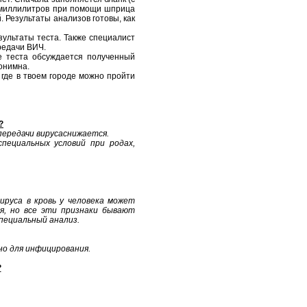
х миллилитров при помощи шприца
 Результаты анализов готовы, как
зультаты теста. Также специалист
редачи ВИЧ.
ле теста обсуждается полученный
онимна.
где в твоем городе можно пройти
?
передачи вирусаснижается.
пециальных условий при родах,
ируса в кровь у человека может
я, но все эти признаки бывают
специальный анализ.
но для инфицирования.
?