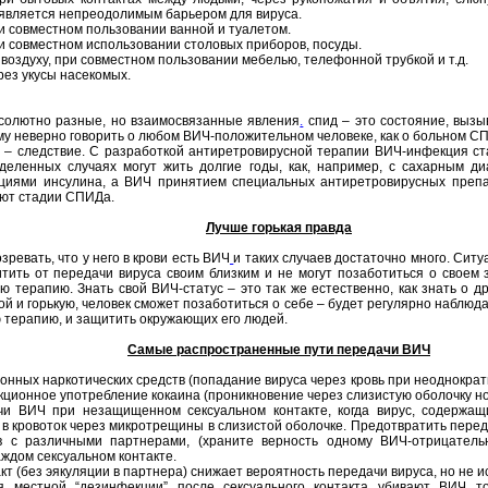
является непреодолимым барьером для вируса.
и совместном пользовании ванной и туалетом.
и совместном использовании столовых приборов, посуды.
 воздуху, при совместном пользовании мебелью, телефонной трубкой и т.д.
рез укусы насекомых.
солютно разные, но взаимосвязанные явления
.
спид – это состояние, выз
му неверно говорить о любом ВИЧ-положительном человеке, как о больном С
Д
– следствие. С разработкой антиретровирусной терапии ВИЧ-инфекция ст
еленных случаях могут жить долгие годы, как, например, с сахарным ди
кциями инсулина, а ВИЧ принятием специальных антиретровирусных преп
ют стадии СПИДа.
Лучше горькая правда
ревать, что у него в крови есть ВИЧ
и таких случаев достаточно много. Сит
тить от передачи вируса своим близким и не могут позаботиться о своем 
 терапию. Знать свой ВИЧ-статус – это так же естественно, как знать о др
рой и горькую, человек сможет позаботиться о себе – будет регулярно наблюд
 терапию, и защитить окружающих его людей.
Самые распространенные пути передачи ВИЧ
нных наркотических средств (попадание вируса через кровь при неоднократ
ционное употребление кокаина (проникновение через слизистую оболочку но
чи ВИЧ при незащищенном сексуальном контакте, когда вирус, содержа
в кровоток через микротрещины в слизистой оболочке. Предотвратить перед
ов с различными партнерами, (храните верность одному ВИЧ-отрицатель
ждом сексуальном контакте.
т (без эякуляции в партнера) снижает вероятность передачи вируса, но не и
 местной “дезинфекции” после сексуального контакта убивают ВИЧ то