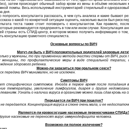
без), затем происходит обычный забор крови из вены в объёме нескольки
мной помпы. Весь используемый инструментарий стерильный и одноразовый.
а дня.
попросить консультанта рассказать, в чем суть анализа и какие бывают ре
ссказа о какой-то конкретной ситуации оценить, насколько высок был риск пе
льтата теста также стоит поговорить с консультантом. Как правило, пос
 которые рекомендуется предпринять в том или ином случае. Консультация ан
ей страны есть СПИД-центр, в котором можно получить информацию о том, 
ть консультацию грамотного специалиста.
Основные вопросы по ВИЧ
Могут-ли быть у ВИЧ-положительных родителей здоровые дети
лько у мужчины, то при применении метода очистки спермы от ВИЧ, риск 
 женщины, то профилактические меры в виде специальной терапии, с
ождение здорового ребенка.
Можно-ли заразиться при оральном сексе?
ск передачи ВИЧ минимален, но не исключен.
Симптомы ВИЧ
ет специфических симптомов. Иногда в первое время после попадания в
ие температуры, увеличение лимфоузлов, диарея и другие недомогани
леваниям. Узнать о наличии вируса в организме можно лишь сдав кровь на 
Передается ли ВИЧ при поцелуе?
 не передается. Концентрация вируса в слюне очень мала, и ее недостаточ
Являются-ли кровососущие насекомые переносчиками СПИДа
 другие насекомые не переносят вирус иммунодефицита человека.
Возможно-ли полное излечение?
чима
.