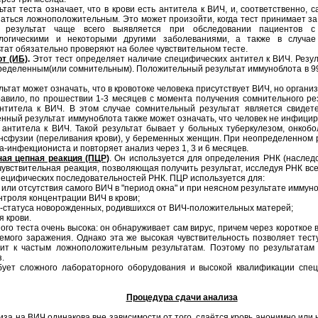
ат теста означает, что в крови есть антитела к ВИЧ, и, соответственно, с
заться ложноположительным. Это может произойти, когда тест принимает за
 результат чаще всего выявляется при обследовании пациентов с
ологическими и некоторыми другими заболеваниями, а также в случа
тат обязательно проверяют на более чувствительном тесте.
т (ИБ)
.
Этот тест определяет наличие специфических антител к ВИЧ. Резу
еделенным(или сомнительным). Положительный результат иммуноблота в 99,9
тат может означать, что в кровотоке человека присутствует ВИЧ, но орган
правило, по прошествии 1-3 месяцев с момента получения сомнительного ре
нтитела к ВИЧ. В этом случае сомнительный результат является свидет
ный результат иммуноблота также может означать, что человек не инфициро
 антитела к ВИЧ. Такой результат бывает у больных туберкулезом, онкоб
нсфузии (переливания крови), у беременных женщин. При неопределенном 
-инфекциониста и повторяет анализ через 1, 3 и 6 месяцев.
ная цепная реакция (ПЦР)
. Он используется для определения РНК (наследс
увствительная реакция, позволяющая получить результат, исследуя РНК вс
пецифических последовательностей РНК. ПЦР используется для:
или отсутствия самого ВИЧ в "период окна" и при неясном результате иммуно
нтроля концентрации ВИЧ в крови;
-статуса новорожденных, родившихся от ВИЧ-положительных матерей;
я крови.
ого теста очень высока: он обнаруживает сам вирус, причем через короткое 
емого заражения. Однако эта же высокая чувствительность позволяет тесту
ит к частым ложноположительным результатам. Поэтому по результатам э
.
ует сложного лабораторного оборудования и высокой квалификации спец
Процедура сдачи анализа
за на ВИЧ одинакова вне зависимости от того, сдаётся кровь анонимно или н