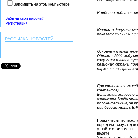
Запомнить на этом компьютере
Наиболее неблагополу
Забыли свой пароль?
Регистрация
Юноши и девушки моло
показатель в 80%. Пр
РАССЫЛКА НОВОСТЕЙ
Основным путем перед
Однако в 2001 году с
году доля такого пут
регионах страны про
наркотиков. При этом
При контакте с кожей
контактов).
Есть вещи, которые с
витамины. Когда чело
положительным, он п
или будешь жить с ВИ
Практически во всех
передачи вируса дав
узнайте о ВИЧ больше,
ведете.
Узнав о вирусе, обсу