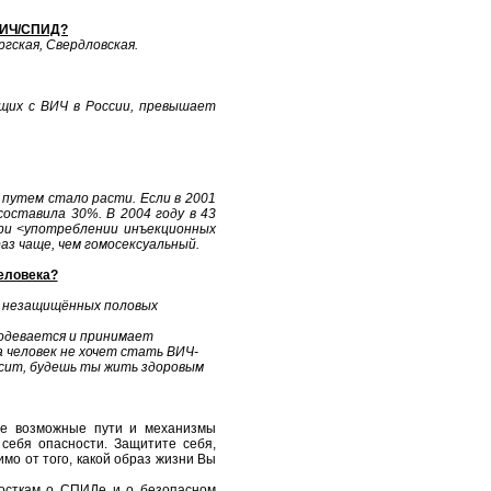
 ВИЧ/СПИД?
гская, Свердловская.
ущих с ВИЧ в России, превышает
 путем стало расти. Если в 2001
составила 30%. В 2004 году в 43
ри <употреблении инъекционных
аз чаще, чем гомосексуальный.
еловека?
ме незащищённых половых
 одевается и принимает
а человек не хочет стать ВИЧ-
сит, будешь ты жить здоровым
се возможные пути и механизмы
себя опасности. Защитите себя,
мо от того, какой образ жизни Вы
росткам о СПИДе и о безопасном