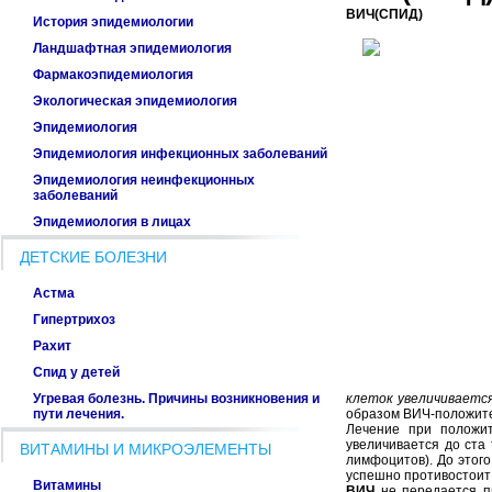
ВИЧ(СПИД)
История эпидемиологии
Ландшафтная эпидемиология
Фармакоэпидемиология
Экологическая эпидемиология
Эпидемиология
Эпидемиология инфекционных заболеваний
Эпидемиология неинфекционных
заболеваний
Эпидемиология в лицах
ДЕТСКИЕ БОЛЕЗНИ
Астма
Гипертрихоз
Рахит
Спид у детей
Угревая болезнь. Причины возникновения и
клеток увеличивается
пути лечения.
образом ВИЧ-положите
Лечение при положит
увеличивается до ста
ВИТАМИНЫ И МИКРОЭЛЕМЕНТЫ
лимфоцитов). До этого
успешно противостоит
Витамины
ВИЧ
не передается пр