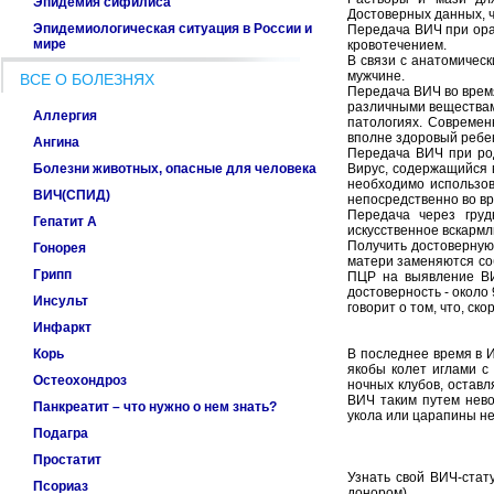
Эпидемия сифилиса
Достоверных данных, ч
Эпидемиологическая ситуация в России и
Передача ВИЧ при ора
мире
кровотечением.
В связи с анатомичес
мужчине.
ВСЕ О БОЛЕЗНЯХ
Передача ВИЧ во врем
различными веществам
Аллергия
патологиях. Современ
вполне здоровый ребе
Ангина
Передача ВИЧ при род
Болезни животных, опасные для человека
Вирус, содержащийся 
необходимо использов
ВИЧ(СПИД)
непосредственно во вр
Передача через груд
Гепатит А
искусственное вскармл
Получить достоверную 
Гонорея
матери заменяются соб
Грипп
ПЦР на выявление ВИ
достоверность - около
Инсульт
говорит о том, что, ско
Инфаркт
Корь
В последнее время в 
якобы колет иглами с
Остеохондроз
ночных клубов, оставл
ВИЧ таким путем нево
Панкреатит – что нужно о нем знать?
укола или царапины н
Подагра
Простатит
Узнать свой ВИЧ-стат
Псориаз
донором).