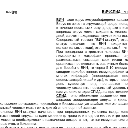
ВИЧ/СПИД – чт
ВИЧ
-
это вирус иммунодефицита челове
Вирус не живет в окружающей среде, попа
в течение нескольких секунд, однако в и
шприцах вирус может сохранять жизнесп
дней, за счет находящихся внутри иглы ост
Специальный термин
"ВИЧ-статус"
, отр
статус означает, что ВИЧ находится
положительные люди), отрицательный – что
При попадании в кровоток человека ВИ
лимфоциты и макрофаги, проникая вну
размножаться, сокращая срок жизни л
организма противостоять различным боле
для борьбы с ВИЧ, то через 5-10 (иногда
синдром приобретенного иммунодефицита,
многих инфекций (пневмоцистная пнев
опоясывающий лишай и др.), которые приво
день существует ряд препаратов по
человеку сохранять нормальный уровень
наступление стадии СПИДа на протяжении
СПИД
-
это обратимое состояние: при
терапии концентрация вируса в крови
 и состояние человека переходит в бессимптомную стадию, так же снижа
льный человек может жить долгой и полноценной жизнью.
ельном ВИЧ-статусе начинают, при определенных условиях (когда конц
 тысяч копий вируса на один миллилитр крови или в одном миллилитре кро
 момента необходимости в назначении лекарств нет, так как иммунная сис
 различным болезням.
и бытовых контактах между людьми, через рукопожатия и объятия, слюну, 