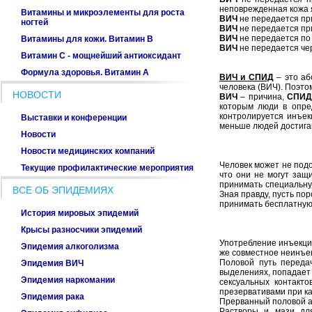
неповрежденная кожа 
Витамины и микроэлементы для роста
ВИЧ
не передается пр
ногтей
ВИЧ
не передается пр
ВИЧ
не передается по
Витамины для кожи. Bитамин B
ВИЧ
не передается че
Витамин С - мощнейший антиоксидант
Формула здоровья. Витамин А
ВИЧ и СПИД
– это аб
человека (ВИЧ). Поэто
НОВОСТИ
ВИЧ
– причина,
СПИ
которым люди в опред
контролируется инъе
Выставки и конференции
меньше людей достига
Новости
Новости медицинских компаний
Человек может не подоз
Текущие профилактические мероприятия
что они не могут защи
принимать специальную
ВСЕ ОБ ЭПИДЕМИЯХ
Зная правду, пусть по
принимать бесплатную
История мировых эпидемий
Крысы разносчики эпидемий
Употребление инъекцио
Эпидемия алкоголизма
же совместное неинъек
Половой путь переда
Эпидемия ВИЧ
выделениях, попадает 
Эпидемия наркомании
сексуальных контакт
презервативами при ка
Эпидемия рака
Прерванный половой ак
Растворы и мази для