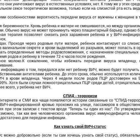
то они уничтожают вирус в естественных условиях, нет. К тому же у этих сре
льном сексе теоретически возможна, только если на слизистой рта есть в
кими особенностями вероятность передачи вируса от мужчины к женщине в 
я беременности. Кровь ребенка и матери не смешиваются, но между организ
и. Обычно вирус не может проникнуть через плацентарный барьер, однако 
ная терапия позволяет снизить риск заражения ребенка и у ВИЧ-инфицир
нок.
ах. Проходя через родовые пути матери, ребенок контактирует со слизи
в вагинальном секрете и крови выделяемой из разрывов, может попасть в о
ать определенные методы родовспоможения, с назначением специальных 
емя родов и ребенку в течение 72-х часов после рождения.
ное молоко.К сожалению, чтобы избежать передачи вируса младенцу,
ивание.
информацию о том, передался или нет ребенку ВИЧ, можно будет получить то
ственными антителами ребенка. До этого срока, обычно используется коли
Ч в крови младенца. Через 4 недели после родов ПЦР достоверен на 9
 99%. Хотя были случаи ложноотрицательных ПЦР среди детей, отрицательн
рее всего, у ребенка нет ВИЧ.
СПИД - терроризм
Интернете и СМИ все чаще появляются истории связанные со "СПИД-террори
 ВИЧ-инфицированной кровью прохожих на улице, пассажиров в обществен
яя при этом записки с текстом вроде "Теперь ты один из нас". По утверж
зможно, так как вне человеческого организма вирус иммунодефицита челов
едостаточно для передачи инфекции.
Как узнать свой ВИЧ-статус
ус можно добровольно (если ты сам хочешь узнать свой статус), обязатель