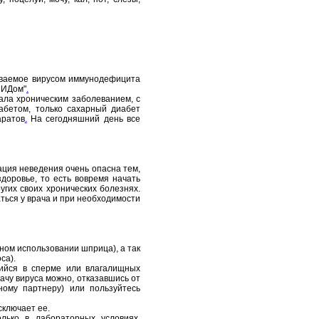
ываемое вирусом иммунодефицита
ПИДом"
.
ала хроническим заболеванием, с
абетом, только сахарный диабет
аратов
.
На сегодняшний день все
уация неведения очень опасна тем,
здоровье, то есть вовремя начать
угих своих хронических болезнях.
аться у врача и при необходимости
ном использовании шприца), а так
са).
щийся в сперме или влагалищных
ачу вируса можно, отказавшись от
ному партнеру) или пользуйтесь
сключает ее.
лько в лабораторных условиях.