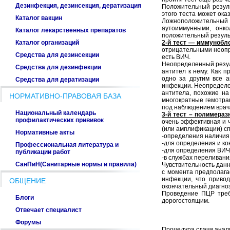
Дезинфекция, дезинсекция, дератизация
Положительный результ
этого теста может ока
Каталог вакцин
Ложноположительный
аутоиммунными, онк
Каталог лекарственных препаратов
положительный резуль
Каталог организаций
2-й тест — иммунобло
отрицательными неопр
Средства для дезинсекции
есть ВИЧ.
Неопределенный резуль
Средства для дезинфекции
антител к нему. Как 
одно за другим все а
Средства для дератизации
инфекции. Неопределен
антитела, похожие на
НОРМАТИВНО-ПРАВОВАЯ БАЗА
многократные гемотра
под наблюдением врача
Национальный календарь
3-й тест – полимераз
профилактических прививок
очень эффективная и ч
(или амплификации) с
Нормативные акты
-определения наличия 
-для определения и ко
Профессиональная литература и
-для определения ВИЧ
публикации работ
-в службах переливани
СанПиН(Санитарные нормы и правила)
Чувствительность данн
с момента предполага
инфекции, что привод
ОБЩЕНИЕ
окончательный диагноз
Проведение ПЦР треб
Блоги
дорогостоящим.
Отвечает специалист
Форумы
Процедура сдачи анали