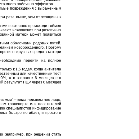
дств много побочных эффектов.
идимые повреждения с выраженным
три раза выше, чем от женщины к
мами постоянно происходит обмен
бывают исключения при различных
ованной матери может появиться
стыми оболочками родовых путей.
рганизм новорожденного. Поэтому
противовирусных средств матери
 необходимо перейти на полное
лько к 1,5 годам, когда антитела
чественный или качественный тест
0%, а в возрасте 6 месяцев его
ый результат ПЦР через 6 месяцев
змом" – когда неизвестное лицо,
ном транспорте или посетителей
дению специалистов инфицирование
ека быстро погибает, и простого
но (например, при решении стать