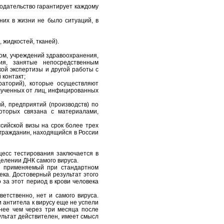
одательство гарантирует каждому
них в жизни не было ситуаций, в
 жидкостей, тканей).
ом, учреждений здравоохранения,
ия, занятые непосредственным
ой экспертизы и другой работы с
контакт;
раторий), которые осуществляют
лученных от лиц, инфицированных
й, предприятий (производств) по
которых связана с материалами,
сийской визы на срок более трех
гражданин, находящийся в России
цесс тестирования заключается в
делении ДНК самого вируса.
, применяемый при стандартном
ека. Достоверный результат этого
 за этот период в крови человека
ветственно, нет и самого вируса.
 антитела к вирусу еще не успели
енее чем через три месяца после
ультат действителен, имеет смысл