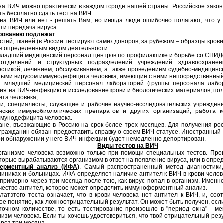
на ВИЧ можно практически в каждом городе нашей страны. Российское закон
ь бесплатно сдать тест на ВИЧ.
на ВИЧ или нет - решать Вам, но иногда люди ошибочно полагают, что у 
ти передача вируса.
рованию подлежат
:
стей, тканей (в России тестируют самих доноров, за рубежом – образцы крови,
я определенным видом деятельности:
и младший медицинский персонал центров по профилактике и борьбе со СПИД
 отделений и структурных подразделений учреждений здравоохранен
остикой, лечением, обслуживанием, а также проведением судебно-медицинск
ыми вирусом иммунодефицита человека, имеющие с ними непосредственный 
 и младший медицинский персонал лабораторий (группы персонала лабо
ия на ВИЧ-инфекцию и исследование крови и биологических материалов, по
та человека;
ки, специалисты, служащие и рабочие научно-исследовательских учреждени
нских иммунобиологических препаратов и других организаций, работа 
мунодефицита человека.
ане, въезжающие в Россию на срок более трех месяцев. Для получения рос
гражданин обязан предоставить справку о своем ВИЧ-статусе. Иностранный 
при обнаружении у него ВИЧ-инфекции будет немедленно депортирован.
Виды тестов на ВИЧ
рганизме человека возможно только при помощи специальных тестов. Про
торые вырабатываются организмом в ответ на появление вируса, или в опре
ерментный анализ (ИФА)
. Самый распространенный метод диагностики
иниках и больницах. ИФА определяет наличие антител к ВИЧ в крови челов
примерно через три месяца после того, как вирус попал в организм. Именно
ичество антител, которое может определить иммуноферментный анализ.
атэтого теста означает, что в крови человека нет антител к ВИЧ, и, соот
ое понятие, как ложноотрицательный результат. Он может быть получен, если
точном количестве, то есть тестирование произошло в "период окна" - м
изм человека. Если ты хочешь удостовериться, что твой отрицательный рез
ерез три месяца.